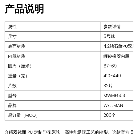
产品说明
属性
参数详情
尺寸
5号球
表面材质
4.2钻石纹PU双
内胆材质
缠纱橡胶内胆
圆周（厘米）
67-69
重量（克）
410-440
片数
32片
型号
MWMF503
品牌
WELLMAN
起订量（MOQ）
200个
介绍双镜面 PU 定制印花足球 - 高性能足球工艺的缩影。这款官方 5