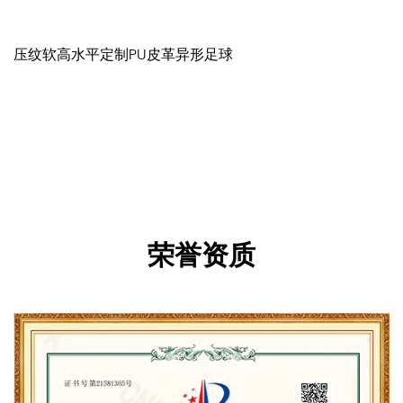
压纹软高水平定制PU皮革异形足球
荣誉资质