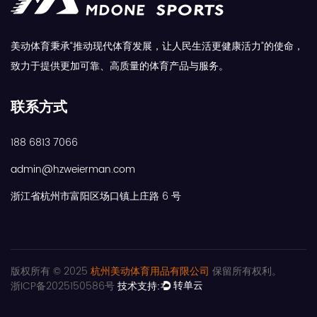
美动体育秉承“推动现代体育发展，让人民生活更健康活力”的使命，
致力于提供更加可靠、高质量的体育产品与服务。
联系方式
188 6813 7066
admin@hzweierman.com
浙江省杭州市富阳区场口镇上庄路 6 号
版权所有 © 2025
杭州美动体育用品有限公司
保留所有权利。
浙ICP备2025150586号