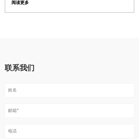
阅读更多
联系我们