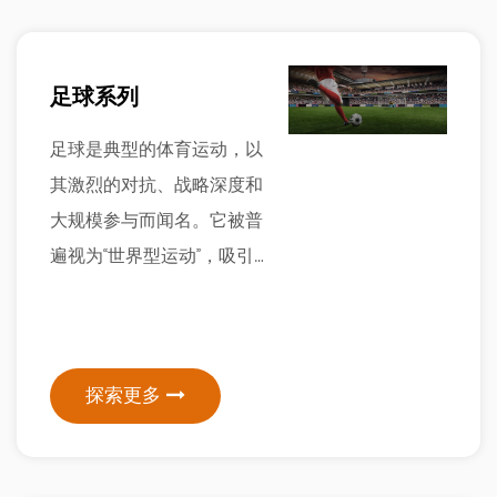
足球系列
足球是典型的体育运动，以
其激烈的对抗、战略深度和
大规模参与而闻名。它被普
遍视为“世界型运动”，吸引了
的关注和影响力，吸引了世
界数百万人。比赛类型：11人
制足球、7人制足球、5人制
探索更多
足球。我们公司可以提供各
类材质类型的足球：真皮、
合成皮革、橡胶。广泛应用