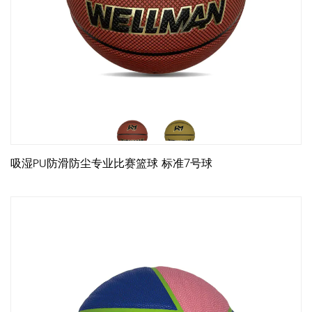
吸湿PU防滑防尘专业比赛篮球 标准7号球