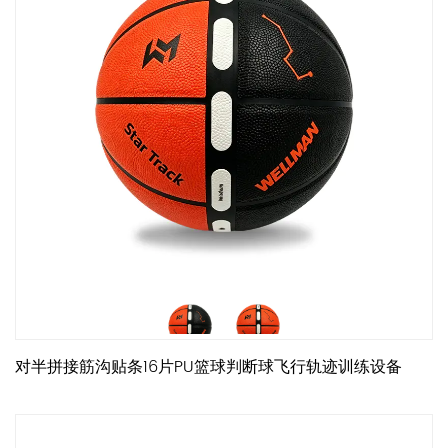
对半拼接筋沟贴条16片PU篮球判断球飞行轨迹训练设备