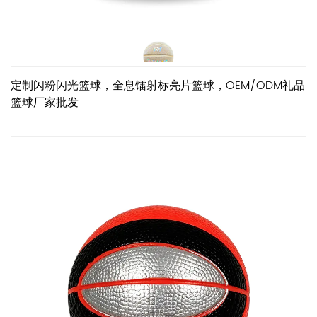
定制闪粉闪光篮球，全息镭射标亮片篮球，OEM/ODM礼品
篮球厂家批发