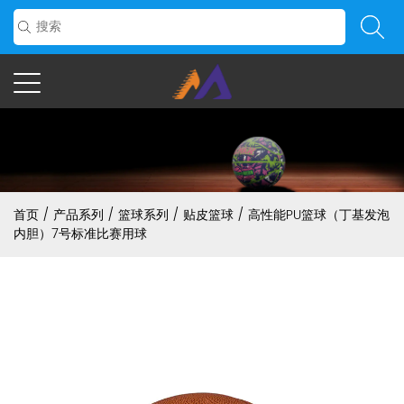
首页
/
产品系列
/
篮球系列
/
贴皮篮球
/
高性能PU篮球（丁基发泡
内胆）7号标准比赛用球