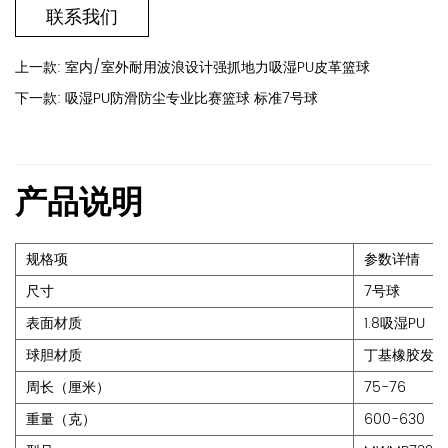
联系我们
上一款: 室内/室外耐用波浪设计强抓地力吸湿PU皮革篮球
下一款: 吸湿PU防滑防尘专业比赛篮球 标准7号球
产品说明
规格项
参数详情
尺寸
7号球
表面材质
1.8吸湿PU
球胆材质
丁基橡胶发泡
周长（厘米）
75-76
重量（克）
600-630