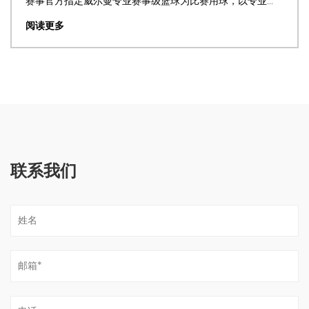
赛事官方指定威尔曼专业赛事级篮球为比赛用球，以专业...
阅读更多
联系我们