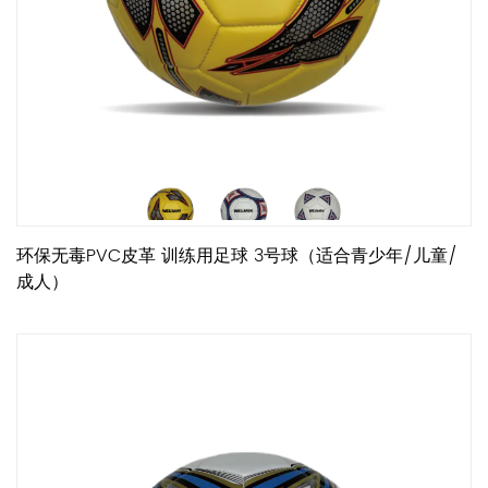
环保无毒PVC皮革 训练用足球 3号球（适合青少年/儿童/
成人）