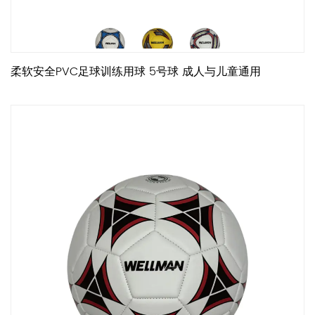
柔软安全PVC足球训练用球 5号球 成人与儿童通用