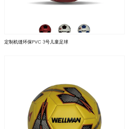
定制机缝环保PVC 3号儿童足球