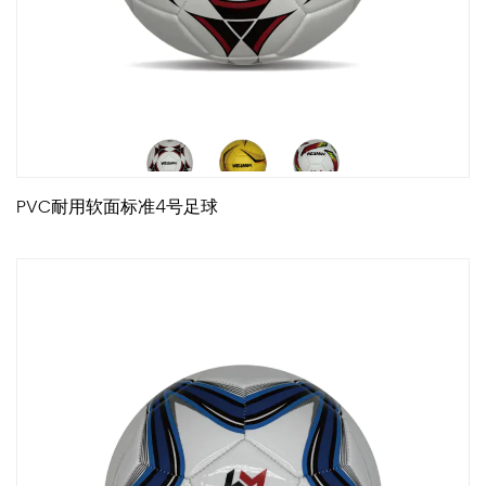
PVC耐用软面标准4号足球