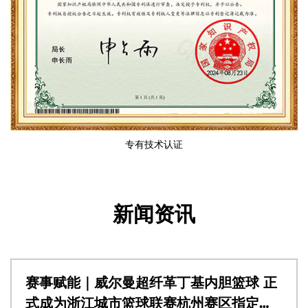
专有技术认证
新闻资讯
赛事赋能｜威尔曼超纤革丁基内胆篮球 正
式成为浙江城市篮球联赛杭州赛区指定用