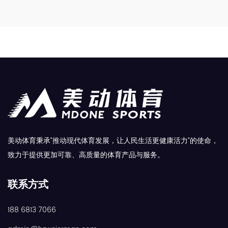
美动体育秉承“推动现代体育发展，让人民生活更健康活力”的使命，
致力于提供更加可靠、高质量的体育产品与服务。
联系方式
188 6813 7066