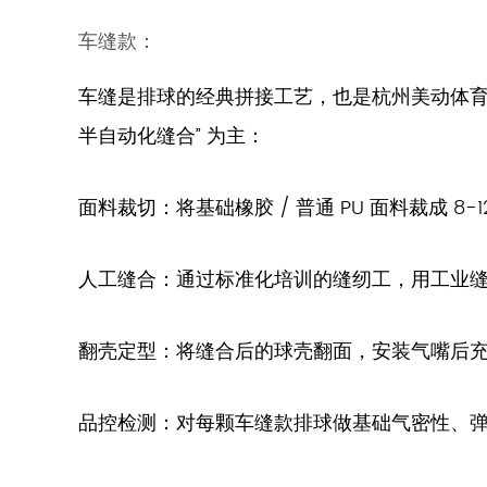
车缝款：
车缝是排球的经典拼接工艺，也是杭州美动体育面
半自动化缝合” 为主：
面料裁切：将基础橡胶 / 普通 PU 面料裁成 8-
人工缝合：通过标准化培训的缝纫工，用工业
翻壳定型：将缝合后的球壳翻面，安装气嘴后
品控检测：对每颗车缝款排球做基础气密性、