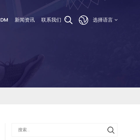
ODM
新闻资讯
联系我们
选择语言