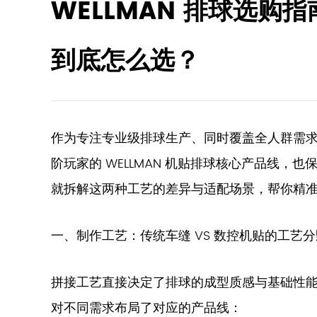
WELLMAN 排球选购指
到底怎么选？
作为专注专业级排球生产、同时覆盖全人群需
阶玩家的 WELLMAN 机贴排球核心产品线，
就拆解这两种工艺的差异与适配场景，帮你精准 p
一、制作工艺：传统车缝 VS 数控机贴的工艺分
拼接工艺直接决定了排球的成型质感与基础性
对不同需求布局了对应的产品线：