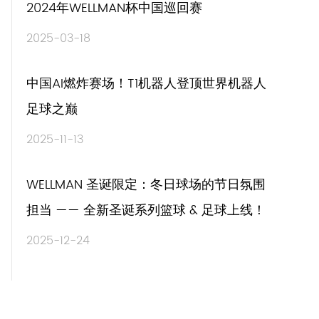
2024年WELLMAN杯中国巡回赛
2025-03-18
中国AI燃炸赛场！T1机器人登顶世界机器人
足球之巅
2025-11-13
WELLMAN 圣诞限定：冬日球场的节日氛围
担当 —— 全新圣诞系列篮球 & 足球上线！
2025-12-24