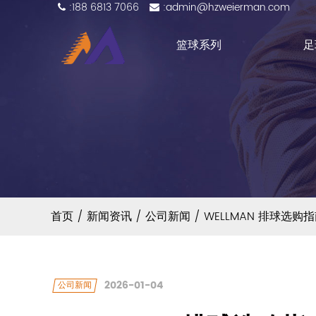
:188 6813 7066
:admin@hzweierman.com
篮球系列
足
首页
/
新闻资讯
/
公司新闻
/
WELLMAN 排球选
2026-01-04
公司新闻