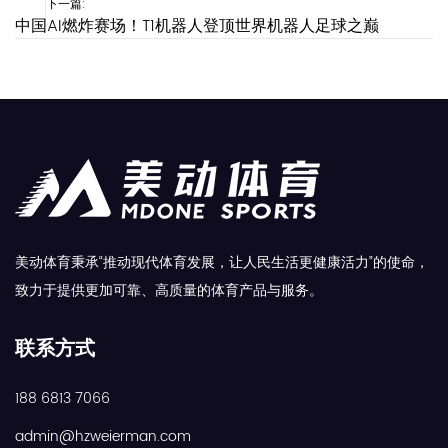
下一篇:
中国AI燃炸赛场！T1机器人登顶世界机器人足球之巅
美动体育秉承“推动现代体育发展，让人民生活更健康活力”的使命，
致力于提供更加可靠、高质量的体育产品与服务。
联系方式
188 6813 7066
admin@hzweierman.com