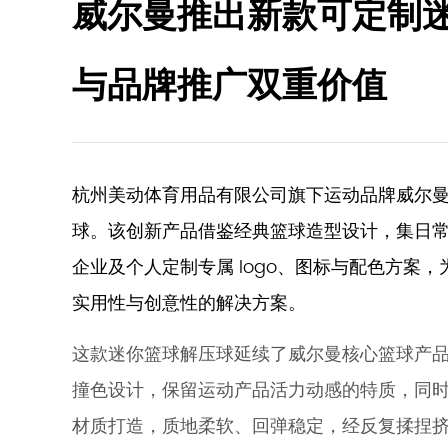
威尔曼推出新款可定制
与品牌推广双重价值
杭州美动体育用品有限公司旗下运动品牌威尔曼（
球。该创新产品借鉴经典篮球造型设计，集日
企业及个人定制专属 logo、图标与配色方案
实用性与创意性的解决方案。
这款迷你篮球解压球延续了威尔曼核心篮球产
撞色设计，保留运动产品活力动感的特质，同时
材质打造，质地柔软、回弹稳定，经反复揉捏