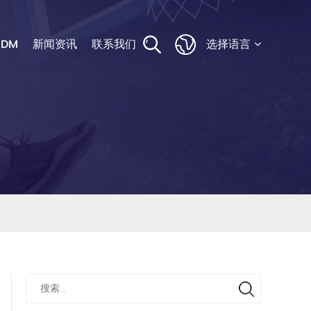
ODM
新闻资讯
联系我们
选择语言