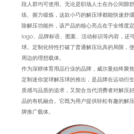
段人群均可使用。无论是职场人士在办公间隙
练、握力锻炼，这款小巧的解压球都能快速舒
除解压功能外，该产品的核心亮点在于全维度
logo、品牌标语、图案、活动标识等内容，
球。定制化特性打破了普通解压玩具的局限，
周边的理想载体。
作为深耕体育用品行业的品牌，威尔曼始终聚
定制迷你篮球解压球的推出，是品牌在运动衍
质感与品质的追求，又契合当代消费者对解压
品的有机融合。它既为用户提供轻松有趣的解
牌推广载体。