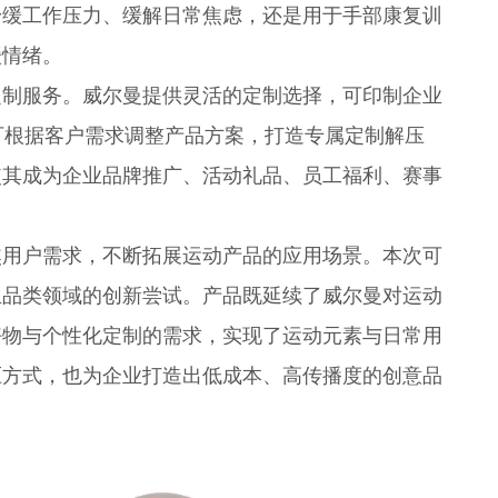
舒缓工作压力、缓解日常焦虑，还是用于手部康复训
缓情绪。
定制服务。威尔曼提供灵活的定制选择，可印制企业
还可根据客户需求调整产品方案，打造专属定制解压
使其成为企业品牌推广、活动礼品、员工福利、赛事
焦用户需求，不断拓展运动产品的应用场景。本次可
生品类领域的创新尝试。产品既延续了威尔曼对运动
好物与个性化定制的需求，实现了运动元素与日常用
压方式，也为企业打造出低成本、高传播度的创意品