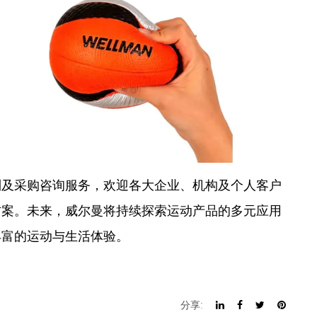
制及采购咨询服务，欢迎各大企业、机构及个人客户
方案。未来，威尔曼将持续探索运动产品的多元应用
丰富的运动与生活体验。
分享: